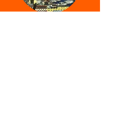
WHAT
TO VISIT
Castel dell'Ovo
Maschio Angioino
Palazzo Donna Sant'Anna
Fontana del Gigante
Napoli Sotterranea
Piazza del Plebiscito
Galleria Umberto
Villa Comunale
Nisida
Catacombe di S. Gennaro
Cimitero delle Fontanelle
Cristo Velato
Cappella San Severo