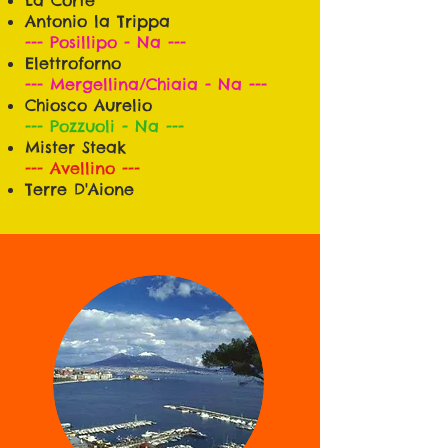
La Corte
Antonio la Trippa
--- Posillipo - Na ---​
Elettroforno
--- Mergellina/Chiaia - Na ---
Chiosco Aurelio
--- Pozzuoli​ - Na ---
Mister Steak
--- Avellino ---​
Terre D'Aione